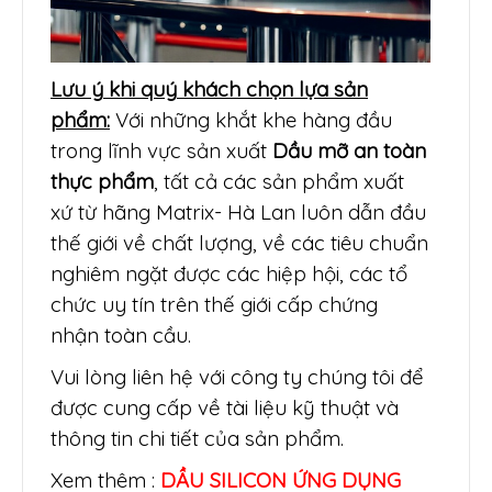
Lưu ý khi quý khách chọn lựa sản
phẩm:
Với những khắt khe hàng đầu
trong lĩnh vực sản xuất
Dầu mỡ an toàn
thực phẩm
, tất cả các sản phẩm xuất
xứ từ hãng Matrix- Hà Lan luôn dẫn đầu
thế giới về chất lượng, về các tiêu chuẩn
nghiêm ngặt được các hiệp hội, các tổ
chức uy tín trên thế giới cấp chứng
nhận toàn cầu.
Vui lòng liên hệ với công ty chúng tôi để
được cung cấp về tài liệu kỹ thuật và
thông tin chi tiết của sản phẩm.
Xem thêm :
DẦU SILICON ỨNG DỤNG