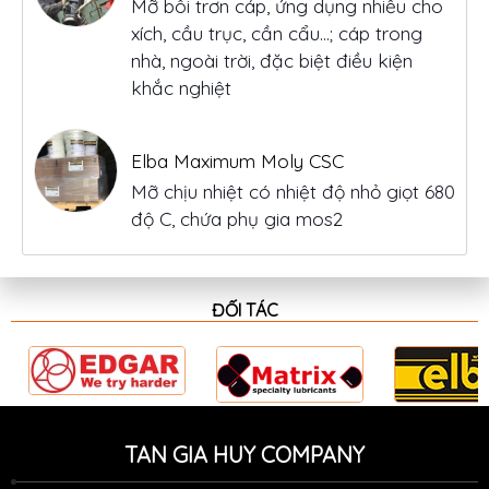
Mỡ bôi trơn cáp, ứng dụng nhiều cho
xích, cầu trục, cần cẩu…; cáp trong
nhà, ngoài trời, đặc biệt điều kiện
khắc nghiệt
Elba Maximum Moly CSC
Mỡ chịu nhiệt có nhiệt độ nhỏ giọt 680
độ C, chứa phụ gia mos2
ĐỐI TÁC
TAN GIA HUY COMPANY