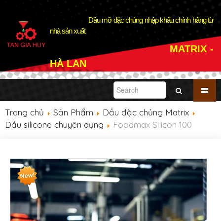
Dầu mỡ đặc chủng nhập khẩu chính hãng từ
nhà sản xuất
MATRIX -
HÀ LAN
Trang chủ
Sản Phẩm
Dầu đặc chủng Matrix
Dầu silicone chuyên dụng
Foodmax Silicon 100