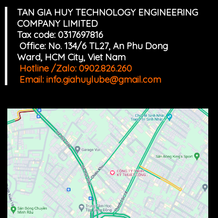
TAN GIA HUY TECHNOLOGY ENGINEERING
COMPANY LIMITED
Tax code: 0317697816
Office: No. 134/6 TL27, An Phu Dong
Ward, HCM
Cit
y, Viet Nam
Hotline /Zalo:
0902.826.260
Email:
info.giahuylube@gmail.com