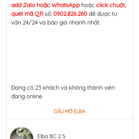
add Zalo hoặc WhatsApp
hoặc
click
chuột,
quét mã QR
số:
0902.826.260
để được tư
vấn 24/24 và báo giá nhanh nhất.
Đang có 23 khách và không thành viên
đang online
DẦU MỠ ELBA
Elba BC 2 S