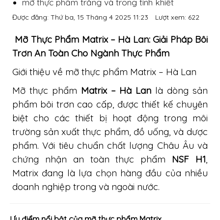
mỡ thực phẩm trắng và trong tinh khiết
Được đăng: Thứ ba, 15 Tháng 4 2025 11:23
Lượt xem:
622
Mỡ Thực Phẩm Matrix – Hà Lan: Giải Pháp Bôi
Trơn An Toàn Cho Ngành Thực Phẩm
Giới thiệu về mỡ thực phẩm Matrix – Hà Lan
Mỡ thực phẩm
Matrix – Hà Lan
là dòng sản
phẩm bôi trơn cao cấp, được thiết kế chuyên
biệt cho các thiết bị hoạt động trong môi
trường sản xuất thực phẩm, đồ uống, và dược
phẩm. Với tiêu chuẩn chất lượng Châu Âu và
chứng nhận an toàn thực phẩm
NSF H1
,
Matrix đang là lựa chọn hàng đầu của nhiều
doanh nghiệp trong và ngoài nước.
Ưu điểm nổi bật của mỡ thực phẩm Matrix