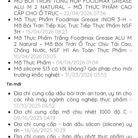
MỠ BÔI TRƠN TỔNG HỢP FOODMAX GREASE
ALU M 2 NATURAL – MỠ THỰC PHẨM CAO
CẤP CHO Ổ TRỤC -
22/04/2026 07:36
Mỡ Thực Phẩm Foodmax Grease INOR 3-H –
Mỡ Bôi Trơn Tiếp Xúc Trực Tiếp Thực Phẩm NSF
3H -
15/04/2026 08:23
Mỡ Thực Phẩm Trắng Foodmax Grease ALU M
2 Natural – Mỡ Bôi Trơn Ổ Trục Chịu Tải Cao,
Chống Nước, NSF H1 An Toàn Thực Phẩm -
10/04/2026 03:05
Mỡ Thực Phẩm -
04/04/2026 01:04
Mỡ silicone SI3 có tốt không? Giải pháp cho môi
trường khắc nghiệt -
31/03/2026 03:53
Tin mới
Địa chỉ cung cấp dầu bôi trơn an toàn, uy tín cho
các nhà máy ngành công nghiệp thực phẩm -
17/10/2025 06:52
Địa chỉ cung cấp mỡ chịu nhiệt 1000 độ C -
09/10/2025 04:19
Địa chỉ cung cấp - bán dầu silicon (silicone) uy
tín -
16/06/2025 10:29
Địa chỉ cung cấp - bán dầu nhớt thực phẩm uy