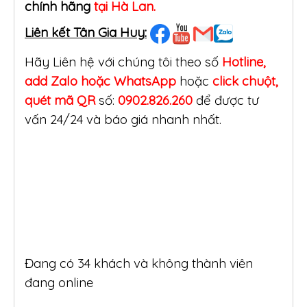
chính hãng
tại Hà Lan.
Liên kết Tân Gia Huy:
Hãy Liên hệ với chúng tôi theo số
Hotline,
add Zalo hoặc WhatsApp
hoặc
click
chuột,
quét mã QR
số:
0902.826.260
để được tư
vấn 24/24 và báo giá nhanh nhất.
Đang có 34 khách và không thành viên
đang online