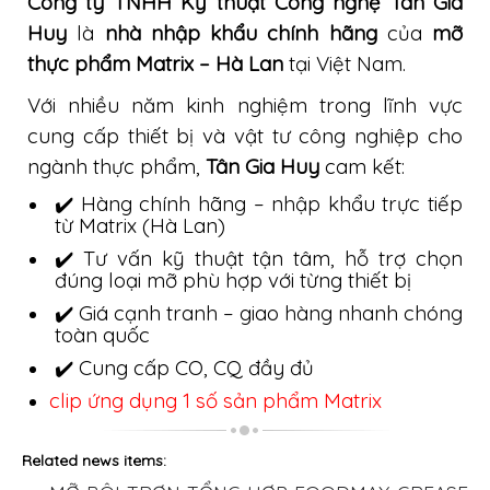
Công ty TNHH Kỹ thuật Công nghệ Tân Gia
Huy
là
nhà nhập khẩu chính hãng
của
mỡ
thực phẩm Matrix – Hà Lan
tại Việt Nam.
Với nhiều năm kinh nghiệm trong lĩnh vực
cung cấp thiết bị và vật tư công nghiệp cho
ngành thực phẩm,
Tân Gia Huy
cam kết:
✔️ Hàng chính hãng – nhập khẩu trực tiếp
từ Matrix (Hà Lan)
✔️ Tư vấn kỹ thuật tận tâm, hỗ trợ chọn
đúng loại mỡ phù hợp với từng thiết bị
✔️ Giá cạnh tranh – giao hàng nhanh chóng
toàn quốc
✔️ Cung cấp CO, CQ đầy đủ
clip ứng dụng 1 số sản phẩm Matrix
Related news items: