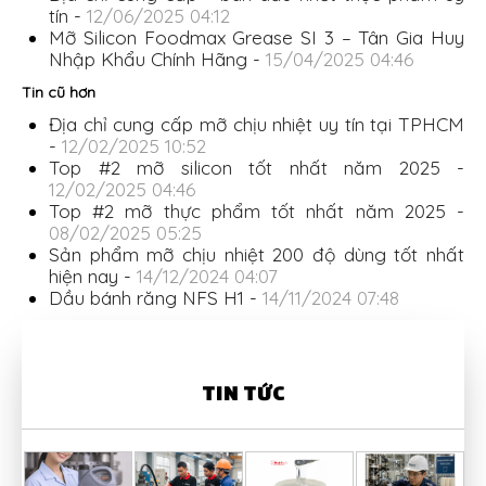
tín -
12/06/2025 04:12
Mỡ Silicon Foodmax Grease SI 3 – Tân Gia Huy
Nhập Khẩu Chính Hãng -
15/04/2025 04:46
Tin cũ hơn
Địa chỉ cung cấp mỡ chịu nhiệt uy tín tại TPHCM
-
12/02/2025 10:52
Top #2 mỡ silicon tốt nhất năm 2025 -
12/02/2025 04:46
Top #2 mỡ thực phẩm tốt nhất năm 2025 -
08/02/2025 05:25
Sản phẩm mỡ chịu nhiệt 200 độ dùng tốt nhất
hiện nay -
14/12/2024 04:07
Dầu bánh răng NFS H1 -
14/11/2024 07:48
TIN TỨC