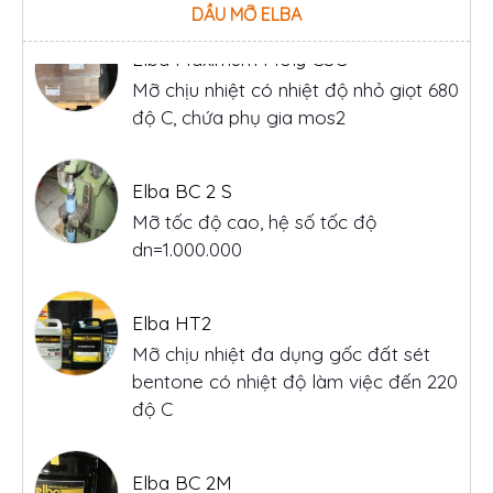
DẦU MỠ ELBA
Elba BC 2 S
Mỡ tốc độ cao, hệ số tốc độ
dn=1.000.000
Elba HT2
Mỡ chịu nhiệt đa dụng gốc đất sét
bentone có nhiệt độ làm việc đến 220
độ C
Elba BC 2M
Mỡ vòng bi tốc độ cao, đa chức
năng, phù hợp với các vòng bi tốc độ
cao, trục quay, cam, khớp nối, máy