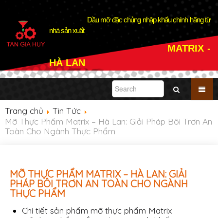
Dầu mỡ đặc chủng nhập khẩu chính hãng từ
nhà sản xuất
MATRIX -
HÀ LAN
Trang chủ
Tin Tức
Mỡ Thực Phẩm Matrix – Hà Lan: Giải Pháp Bôi Trơn An
Toàn Cho Ngành Thực Phẩm
MỠ THỰC PHẨM MATRIX – HÀ LAN: GIẢI
PHÁP BÔI TRƠN AN TOÀN CHO NGÀNH
THỰC PHẨM
Chi tiết sản phẩm mỡ thực phẩm Matrix