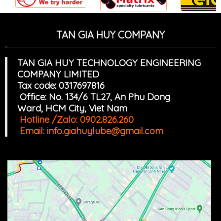
TAN GIA HUY COMPANY
TAN GIA HUY TECHNOLOGY ENGINEERING
COMPANY LIMITED
Tax code: 0317697816
Office: No. 134/6 TL27, An Phu Dong
Ward, HCM
Cit
y, Viet Nam
Hotline /Zalo:
0902.826.260
Email:
info.giahuylube@gmail.com