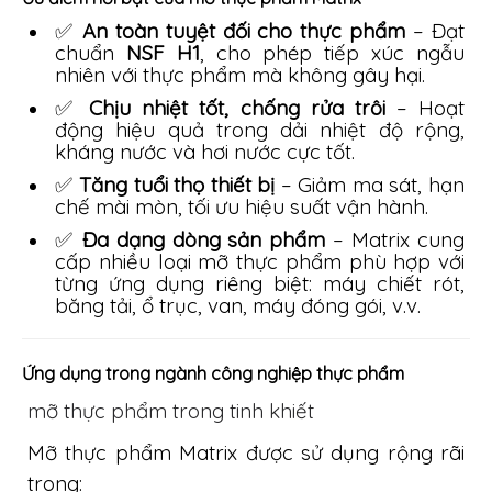
✅
An toàn tuyệt đối cho thực phẩm
– Đạt
chuẩn
NSF H1
, cho phép tiếp xúc ngẫu
nhiên với thực phẩm mà không gây hại.
✅
Chịu nhiệt tốt, chống rửa trôi
– Hoạt
động hiệu quả trong dải nhiệt độ rộng,
kháng nước và hơi nước cực tốt.
✅
Tăng tuổi thọ thiết bị
– Giảm ma sát, hạn
chế mài mòn, tối ưu hiệu suất vận hành.
✅
Đa dạng dòng sản phẩm
– Matrix cung
cấp nhiều loại mỡ thực phẩm phù hợp với
từng ứng dụng riêng biệt: máy chiết rót,
băng tải, ổ trục, van, máy đóng gói, v.v.
Ứng dụng trong ngành công nghiệp thực phẩm
mỡ thực phẩm trong tinh khiết
Mỡ thực phẩm Matrix được sử dụng rộng rãi
trong: