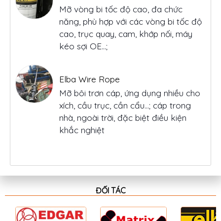
kéo sợi OE...;
Elba Wire Rope
Mỡ bôi trơn cáp, ứng dụng nhiều cho
xích, cầu trục, cần cẩu…; cáp trong
nhà, ngoài trời, đặc biệt điều kiện
khắc nghiệt
Elba Maximum Moly CSC
Mỡ chịu nhiệt có nhiệt độ nhỏ giọt 680
độ C, chứa phụ gia mos2
ĐỐI TÁC