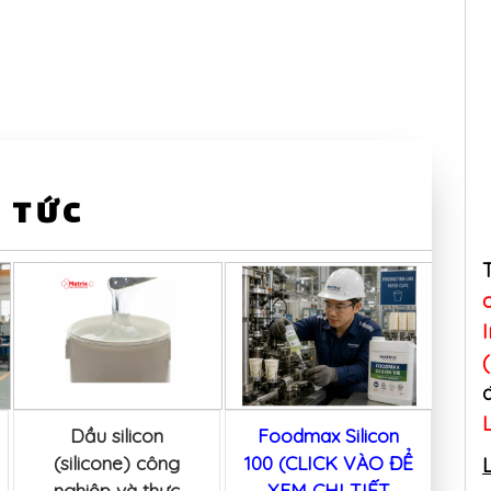
 TỨC
Dầu silicon
Foodmax Silicon
Ứ
(silicone) công
100 (CLICK VÀO ĐỂ
tế 
nghiệp và thực
XEM CHI TIẾT
sil