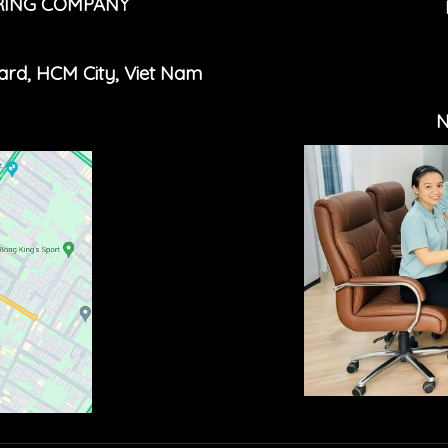
RING COMPANY
Ward, HCM
Cit
y, Viet Nam
N