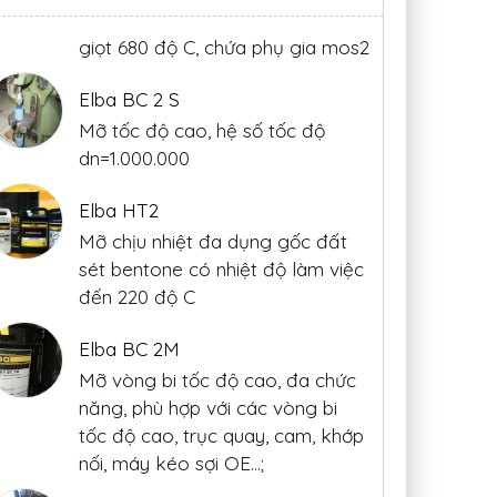
Elba BC 2 S
Mỡ tốc độ cao, hệ số tốc độ
dn=1.000.000
Elba HT2
Mỡ chịu nhiệt đa dụng gốc đất
sét bentone có nhiệt độ làm việc
đến 220 độ C
Elba BC 2M
Tất cả các sản
Tất cả cá
Mỡ vòng bi tốc độ cao, đa chức
ất cả các sản
Phẩm
Dầu mỡ đặc
Phẩm Dầu 
năng, phù hợp với các vòng bi
ẩm
Dầu mỡ đặc
chủng từ nhà sản
chủng từ n
tốc độ cao, trục quay, cam, khớp
ủng từ nhà sản
xuất Matrix
đều
xuất Matr
nối, máy kéo sợi OE...;
ất Matrix
đều
được cấp chứng chỉ
được cấp ch
c cấp chứng chỉ
ISO 21469:2006
ISO..
Elba Wire Rope
ISO...