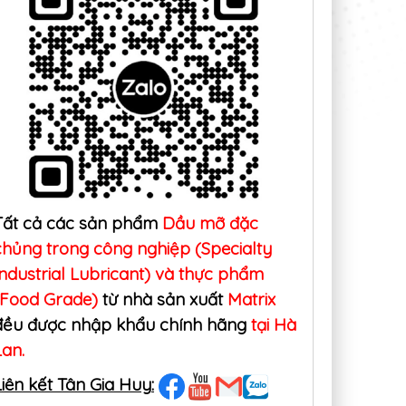
Tất cả các sản phẩm
Dầu mỡ đặc
chủng trong công nghiệp (Specialty
Industrial Lubricant) và thực phẩm
(Food Grade)
từ nhà sản xuất
Matrix
đều được nhập khẩu chính hãng
tại Hà
Lan.
ng dụng thực
Dầu thực phẩm -
Dầu thực
Dầu silicon (Dầu
Dầu nhớt thực
Foodmax B
Liên kết Tân Gia Huy:
icone) trong nhà
phẩm đặc biệt từ
– Giải pháp 