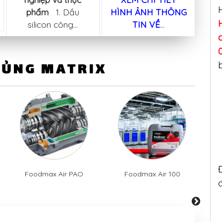
phẩm
1. Dầu
HÌNH ẢNH THÔNG
silicon công...
TIN VỀ
...
c
HỦNG MATRIX
Foodmax Air PAO
Foodmax Air 100
next