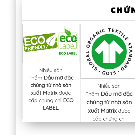
CHỨN
c sản
Nhiều sản
mỡ đặc
Phẩm
Dầu mỡ đặc
àn thực
chủng từ nhà sản
Nhiều sản
à sản
xuất Matrix
được
Dầu mỡ đặc
Phẩm
x
đều
cấp chứng chỉ
ECO
...
chủng từ nhà sản
LABEL.
xuất Matrix
được
cấp chứng chỉ
GOTS (Global
...