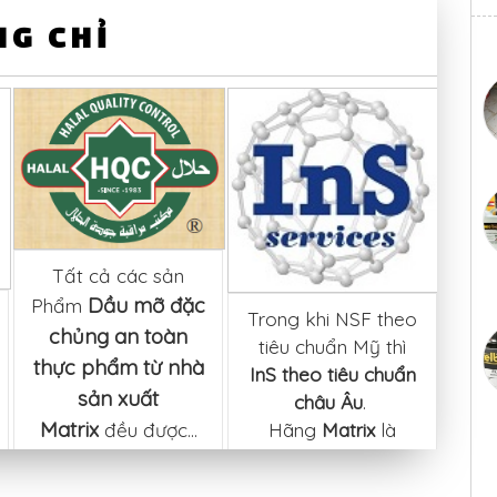
G CHỈ
Tất cả các sản
Dầu mỡ đặc
Phẩm
Trong khi NSF theo
chủng an toàn
tiêu chuẩn Mỹ thì
T
thực phẩm từ nhà
InS theo tiêu chuẩn
Ph
sản xuất
châu Âu
.
ch
Matrix
Hãng
Matrix
là
đều được...
xu
một...
đượ