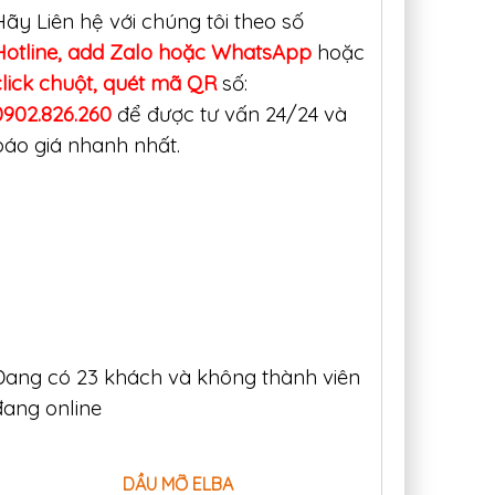
Hãy Liên hệ với chúng tôi theo số
máy
Dầu
...
Hà Lan
Hiện nay,
an toàn 
Hotline, add Zalo hoặc WhatsApp
hoặc
nhu...
lick
chuột, quét mã QR
số:
0902.826.260
để được tư vấn 24/24 và
báo giá nhanh nhất.
Đang có 23 khách và không thành viên
Foodmax HTF
Foodmax Multi Spray
Sli
đang online
DẦU MỠ ELBA