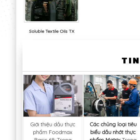
Soluble Textile Oils TX
TIN
lựa mỡ
Giới thiệu dầu thực
Các chủng loại tiêu
cao
phẩm Foodmax
biểu dầu nhớt thực
 High-
Basic 68: Trong
phẩm Matrix
Trong