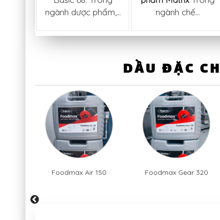
ase)
ngành dược phẩm,...
ngành chế...
số
...
DẦU ĐẶC C
 46
Foodmax Air 150
Foodmax Gear 320
prev