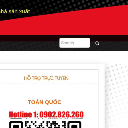
hà sản xuất
HỖ TRỢ TRỰC TUYẾN
TOÀN QUỐC