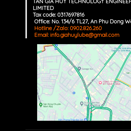
TAN GIA HUY TECHNOLOGY ENGINEE
LIMITED
Tax code: 0317697816
Office: No. 134/6 TL27, An Phu Dong 
Hotline /Zalo:
0902.826.260
Email:
info.giahuylube@gmail.com