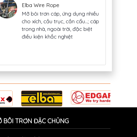
Mỡ bôi trơn cáp, ứng dụng nhiều
cho xích, cầu trục, cần cẩu…; cáp
trong nhà, ngoài trời, đặc biệt
điều kiện khắc nghiệt
Elba Maximum Moly CSC
Mỡ chịu nhiệt có nhiệt độ nhỏ
giọt 680 độ C, chứa phụ gia mos2
 BÔI TRƠN ĐẶC CHỦNG