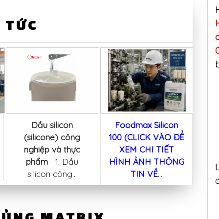
 TỨC
c
Dầu silicon
Foodmax Silicon
Ứ
(silicone) công
100 (CLICK VÀO ĐỂ
tế 
nghiệp và thực
XEM CHI TIẾT
sil
phẩm
1. Dầu
HÌNH ẢNH THÔNG
silicon công...
TIN VỀ
...