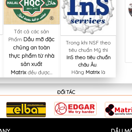
Tất cả các sản
Dầu mỡ đặc
Phẩm
Trong khi NSF theo
chủng an toàn
tiêu chuẩn Mỹ thì
T
thực phẩm từ nhà
InS theo tiêu chuẩn
Ph
sản xuất
châu Âu
.
ch
Matrix
Hãng
Matrix
là
đều được...
xu
một...
đượ
ĐỐI TÁC
ANY
DẦU MỠ