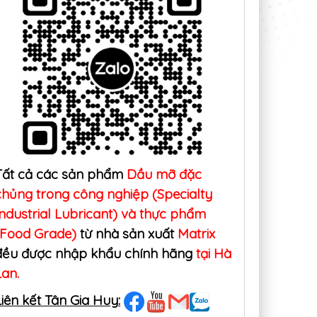
Tất cả các sản phẩm
Dầu mỡ đặc
chủng trong công nghiệp (Specialty
Industrial Lubricant) và thực phẩm
(Food Grade)
từ nhà sản xuất
Matrix
đều được nhập khẩu chính hãng
tại Hà
Lan.
Liên kết Tân Gia Huy: