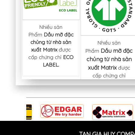
c sản
Nhiều sản
mỡ đặc
Phẩm
Dầu mỡ đặc
àn thực
chủng từ nhà sản
Nhiều sản
à sản
xuất Matrix
được
Dầu mỡ đặc
Phẩm
x
đều
cấp chứng chỉ
ECO
...
chủng từ nhà sản
LABEL.
xuất Matrix
được
cấp chứng chỉ
GOTS (Global
...
TAN GIA HUY COMP