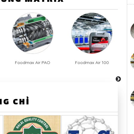
HỦNG MATRIX
Foodmax Air PAO
Foodmax Air 100
next
G CHỈ