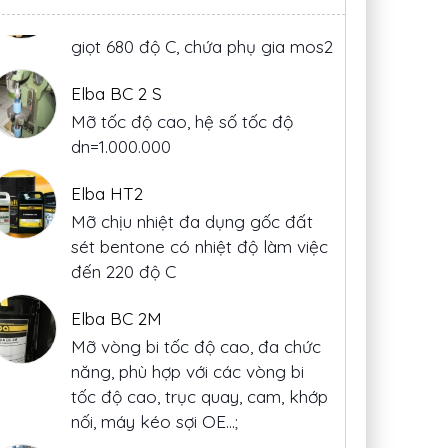
Elba BC 2 S
Mỡ tốc độ cao, hệ số tốc độ
dn=1.000.000
Elba HT2
Mỡ chịu nhiệt đa dụng gốc đất
Foodmax HTF
Foodmax Multi Spray
Sli
sét bentone có nhiệt độ làm việc
đến 220 độ C
Elba BC 2M
Mỡ vòng bi tốc độ cao, đa chức
năng, phù hợp với các vòng bi
tốc độ cao, trục quay, cam, khớp
nối, máy kéo sợi OE...;
Elba Wire Rope