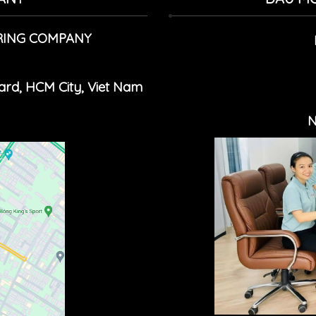
RING COMPANY
Ward, HCM
Cit
y, Viet Nam
N