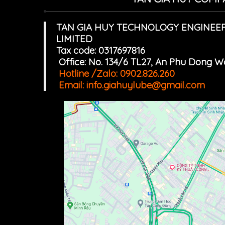
TAN GIA HUY TECHNOLOGY ENGINEE
LIMITED
Tax code: 0317697816
Office: No. 134/6 TL27, An Phu Dong 
Hotline /Zalo:
0902.826.260
Email:
info.giahuylube@gmail.com