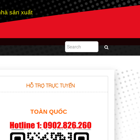
hà sản xuất
HỖ TRỢ TRỰC TUYẾN
TOÀN QUỐC