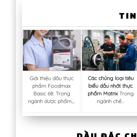
TIN
lựa mỡ
Giới thiệu dầu thực
Các chủng loại tiêu
cao
phẩm Foodmax
biểu dầu nhớt thực
 High-
Basic 68: Trong
phẩm Matrix
Trong
ase)
ngành dược phẩm,...
ngành chế...
số
...