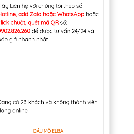
Hãy Liên hệ với chúng tôi theo số
Hotline, add Zalo hoặc WhatsApp
hoặc
lick
chuột, quét mã QR
số:
0902.826.260
để được tư vấn 24/24 và
báo giá nhanh nhất.
ng dụng thực
Dầu thực phẩm -
Dầu thực
Dầu silicon (Dầu
Dầu nhớt thực
Foodmax B
icone) trong nhà
phẩm đặc biệt từ
– Giải pháp 
máy
Dầu
...
Hà Lan
Hiện nay,
an toàn 
Đang có 23 khách và không thành viên
nhu...
đang online
DẦU MỠ ELBA