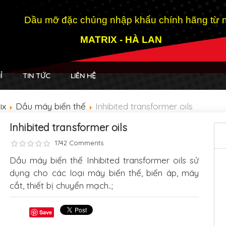
Dầu mỡ đặc chủng nhập khẩu chính hãng từ n
MATRIX - HÀ LAN
Ỉ
TIN TỨC
LIÊN HỆ
ix
Dầu máy biến thế
Inhibited transformer oils
Inhibited transformer oils
1742 Comments
Dầu máy biến thế Inhibited transformer oils sử
dụng cho các loại máy biến thế, biến áp, máy
cắt, thiết bị chuyển mạch..;
Save