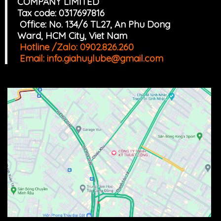
COMPANY LIMITED
Tax code: 0317697816
Office: No. 134/6 TL27, An Phu Dong
Ward, HCM
Cit
y, Viet Nam
Hotline /Zalo:
0902.826.260
Email:
info.giahuylube@gmail.com