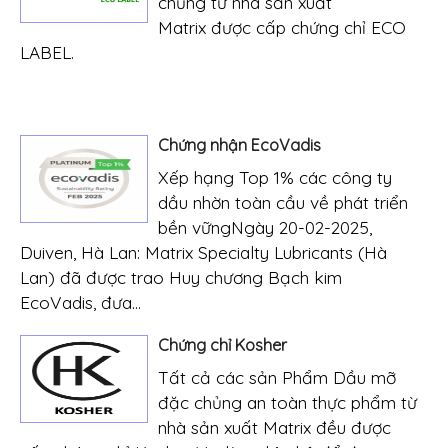
chủng từ nhà sản xuất
Matrix được cấp chứng chỉ ECO
LABEL.
Chứng nhận EcoVadis
Xếp hạng Top 1% các công ty
dầu nhờn toàn cầu về phát triển
bền vữngNgày 20-02-2025,
Duiven, Hà Lan: Matrix Specialty Lubricants (Hà
Lan) đã được trao Huy chương Bạch kim
EcoVadis, đưa...
Chứng chỉ Kosher
Tất cả các sản Phẩm Dầu mỡ
đặc chủng an toàn thực phẩm từ
nhà sản xuất Matrix đều được