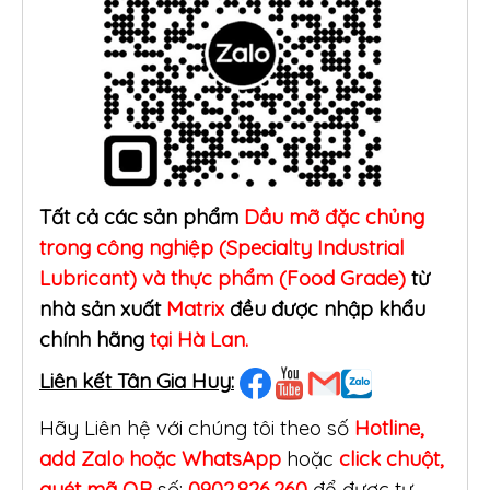
Tất cả các sản phẩm
Dầu mỡ đặc chủng
trong công nghiệp (Specialty Industrial
Lubricant) và thực phẩm (Food Grade)
từ
nhà sản xuất
Matrix
đều được nhập khẩu
chính hãng
tại Hà Lan.
Liên kết Tân Gia Huy:
Hãy Liên hệ với chúng tôi theo số
Hotline,
add Zalo hoặc WhatsApp
hoặc
click
chuột,
quét mã QR
số:
0902.826.260
để được tư