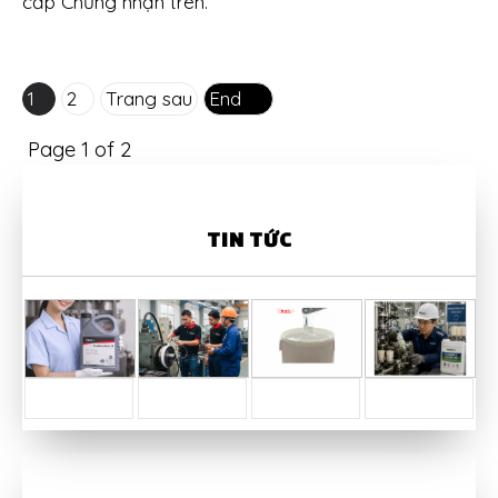
cấp Chứng nhận trên.
1
2
Trang sau
End
Page 1 of 2
TIN TỨC