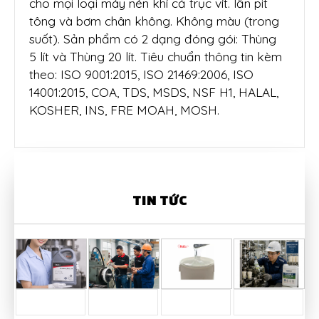
cho mọi loại máy nén khí cả trục vít. lẫn pit
tông và bơm chân không. Không màu (trong
suốt). Sản phẩm có 2 dạng đóng gói: Thùng
5 lít và Thùng 20 lít. Tiêu chuẩn thông tin kèm
theo: ISO 9001:2015, ISO 21469:2006, ISO
14001:2015, COA, TDS, MSDS, NSF H1, HALAL,
KOSHER, INS, FRE MOAH, MOSH.
TIN TỨC