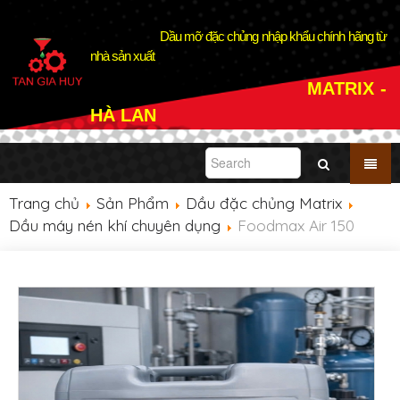
Dầu mỡ đặc chủng nhập khẩu chính hãng từ
nhà sản xuất
MATRIX -
HÀ LAN
Trang chủ
Sản Phẩm
Dầu đặc chủng Matrix
Dầu máy nén khí chuyên dụng
Foodmax Air 150