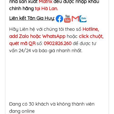
nhà sản xuất
Matrix
đều được nhập khẩu
chính hãng
tại Hà Lan.
Liên kết Tân Gia Huy:
Hãy Liên hệ với chúng tôi theo số
Hotline,
add Zalo hoặc WhatsApp
hoặc
click
chuột,
quét mã QR
số:
0902.826.260
để được tư
vấn 24/24 và báo giá nhanh nhất.
Đang có 30 khách và không thành viên
đang online