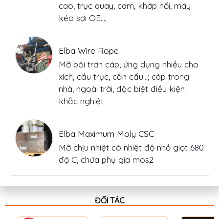
cao, trục quay, cam, khớp nối, máy
kéo sợi OE...;
Elba Wire Rope
Mỡ bôi trơn cáp, ứng dụng nhiều cho
xích, cầu trục, cần cẩu…; cáp trong
nhà, ngoài trời, đặc biệt điều kiện
khắc nghiệt
Elba Maximum Moly CSC
Mỡ chịu nhiệt có nhiệt độ nhỏ giọt 680
độ C, chứa phụ gia mos2
ĐỐI TÁC