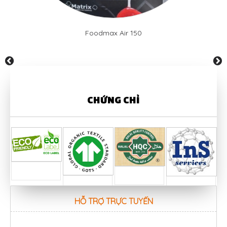
Foodmax Air 150
prev
next
CHỨNG CHỈ
HỖ TRỢ TRỰC TUYẾN