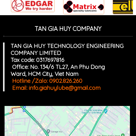
TAN GIA HUY COMPANY
TAN GIA HUY TECHNOLOGY ENGINEERING
COMPANY LIMITED
Tax code: 0317697816
Office: No. 134/6 TL27, An Phu Dong
Ward, HCM
Cit
y, Viet Nam
Hotline /Zalo:
0902.826.260
Email:
info.giahuylube@gmail.com