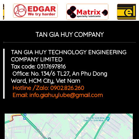
TAN GIA HUY COMPANY
TAN GIA HUY TECHNOLOGY ENGINEERING
COMPANY LIMITED
Tax code: 0317697816
Office: No. 134/6 TL27, An Phu Dong
Ward, HCM
Cit
y, Viet Nam
Hotline /Zalo:
0902.826.260
Email:
info.giahuylube@gmail.com