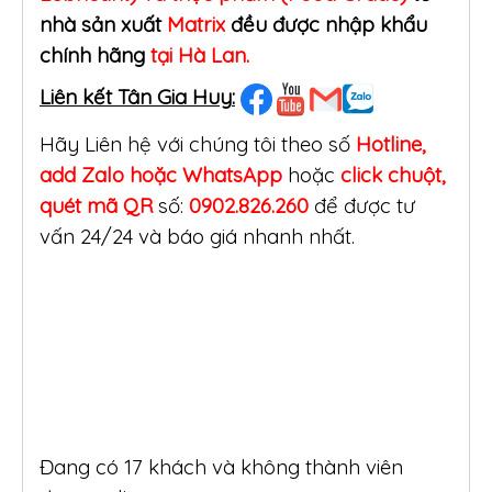
nhà sản xuất
Matrix
đều được nhập khẩu
chính hãng
tại Hà Lan.
Liên kết Tân Gia Huy:
Hãy Liên hệ với chúng tôi theo số
Hotline,
add Zalo hoặc WhatsApp
hoặc
click
chuột,
quét mã QR
số:
0902.826.260
để được tư
vấn 24/24 và báo giá nhanh nhất.
Đang có 17 khách và không thành viên