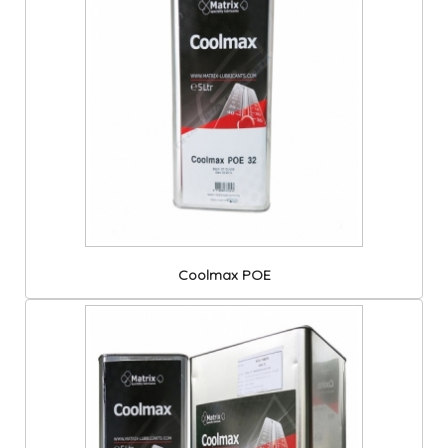
dầu máy nén lanh, bôi
trơn cho hệ thống lạnh
CFC VÀ HCFC;
Chi tiết
Coolmax POE