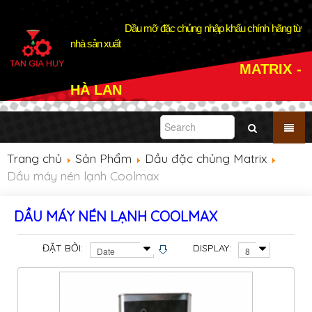
Dầu mỡ đặc chủng nhập khẩu chính hãng từ
nhà sản xuất
MATRIX -
HÀ LAN
Dầu máy nén lạnh, bôi
trơn cao cấp cho hệ thống
Trang chủ
Sản Phẩm
Dầu đặc chủng Matrix
lạnh HFC VÀ ...
Dầu máy nén lạnh Coolmax
Chi tiết
DẦU MÁY NÉN LẠNH COOLMAX
ĐẶT BỞI:
DISPLAY: