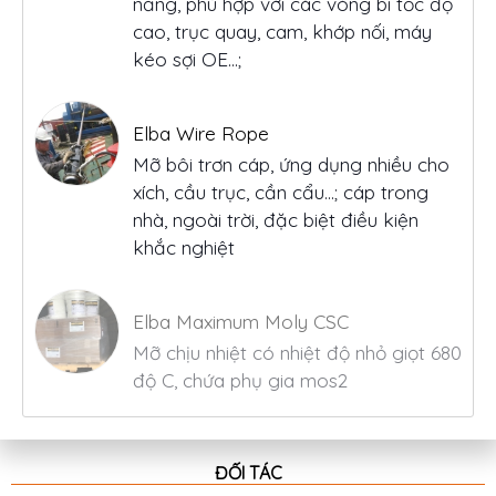
năng, phù hợp với các vòng bi tốc độ
cao, trục quay, cam, khớp nối, máy
kéo sợi OE...;
Elba Wire Rope
Mỡ bôi trơn cáp, ứng dụng nhiều cho
xích, cầu trục, cần cẩu…; cáp trong
nhà, ngoài trời, đặc biệt điều kiện
khắc nghiệt
Elba Maximum Moly CSC
Mỡ chịu nhiệt có nhiệt độ nhỏ giọt 680
độ C, chứa phụ gia mos2
ĐỐI TÁC