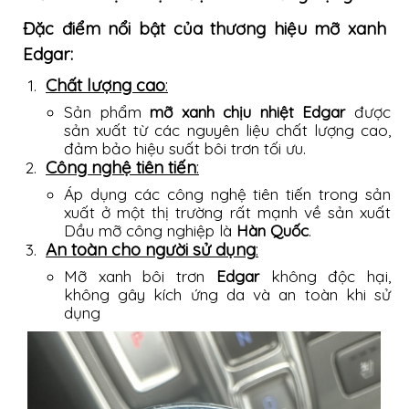
Đặc điểm nổi bật của thương hiệu mỡ xanh
Edgar:
Chất lượng cao
:
Sản phẩm
mỡ xanh chịu nhiệt Edgar
được
sản xuất từ các nguyên liệu chất lượng cao,
đảm bảo hiệu suất bôi trơn tối ưu.
Công nghệ tiên tiến
:
Áp dụng các công nghệ tiên tiến trong sản
xuất ở một thị trường rất mạnh về sản xuất
Dầu mỡ công nghiệp là
Hàn Quốc
.
An toàn cho người sử dụng
:
Mỡ xanh bôi trơn
Edgar
không độc hại,
không gây kích ứng da và an toàn khi sử
dụng