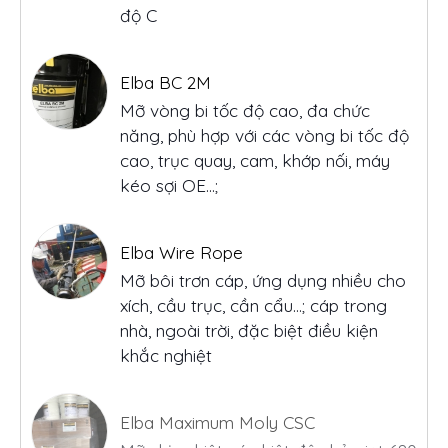
độ C
Elba BC 2M
Mỡ vòng bi tốc độ cao, đa chức
năng, phù hợp với các vòng bi tốc độ
cao, trục quay, cam, khớp nối, máy
kéo sợi OE...;
Elba Wire Rope
Mỡ bôi trơn cáp, ứng dụng nhiều cho
xích, cầu trục, cần cẩu…; cáp trong
nhà, ngoài trời, đặc biệt điều kiện
khắc nghiệt
Elba Maximum Moly CSC