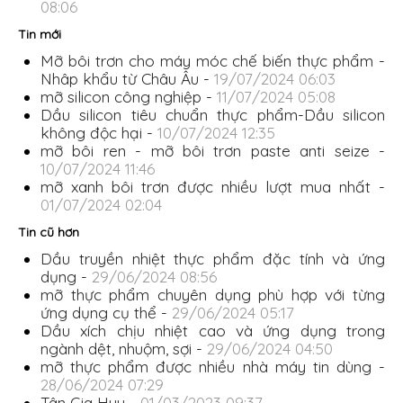
08:06
Tin mới
Mỡ bôi trơn cho máy móc chế biến thực phẩm -
Nhâp khẩu từ Châu Âu -
19/07/2024 06:03
mỡ silicon công nghiệp -
11/07/2024 05:08
Dầu silicon tiêu chuẩn thực phẩm-Dầu silicon
không độc hại -
10/07/2024 12:35
mỡ bôi ren - mỡ bôi trơn paste anti seize -
10/07/2024 11:46
mỡ xanh bôi trơn được nhiều lượt mua nhất -
01/07/2024 02:04
Tin cũ hơn
Dầu truyền nhiệt thực phẩm đặc tính và ứng
dụng -
29/06/2024 08:56
mỡ thực phẩm chuyên dụng phù hợp với từng
ứng dụng cụ thể -
29/06/2024 05:17
Dầu xích chịu nhiệt cao và ứng dụng trong
ngành dệt, nhuộm, sợi -
29/06/2024 04:50
mỡ thực phẩm được nhiều nhà máy tin dùng -
28/06/2024 07:29
Tân Gia Huy -
01/03/2023 09:37