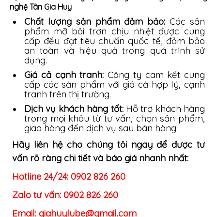
nghệ Tân Gia Huy
Chất lượng sản phẩm đảm bảo:
Các sản
phẩm mỡ bôi trơn chịu nhiệt được cung
cấp đều đạt tiêu chuẩn quốc tế, đảm bảo
an toàn và hiệu quả trong quá trình sử
dụng.
Giá cả cạnh tranh:
Công ty cam kết cung
cấp các sản phẩm với giá cả hợp lý, cạnh
tranh trên thị trường.
Dịch vụ khách hàng tốt:
Hỗ trợ khách hàng
trong mọi khâu từ tư vấn, chọn sản phẩm,
giao hàng đến dịch vụ sau bán hàng.
Hãy liên hệ cho chúng tôi ngay để được tư
vấn rõ ràng chi tiết và báo giá nhanh nhất:
Hotline 24/24: 0902 826 260
Zalo tư vấn: 0902 826 260
Email:
giahuylube@
gmail.com