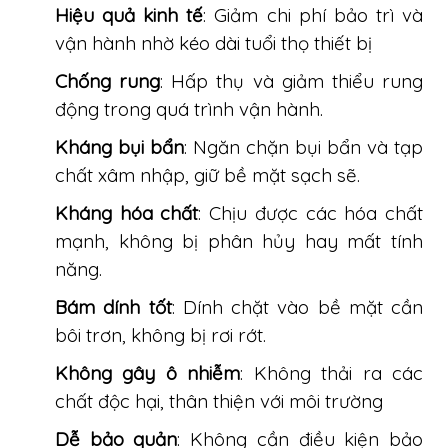
Hiệu quả kinh tế
: Giảm chi phí bảo trì và
vận hành nhờ kéo dài tuổi thọ thiết bị
Chống rung
: Hấp thụ và giảm thiểu rung
động trong quá trình vận hành.
Kháng bụi bẩn
: Ngăn chặn bụi bẩn và tạp
chất xâm nhập, giữ bề mặt sạch sẽ.
Kháng hóa chất
: Chịu được các hóa chất
mạnh, không bị phân hủy hay mất tính
năng.
Bám dính tốt
: Dính chặt vào bề mặt cần
bôi trơn, không bị rơi rớt.
Không gây ô nhiễm
: Không thải ra các
chất độc hại, thân thiện với môi trường
Dễ bảo quản
: Không cần điều kiện bảo