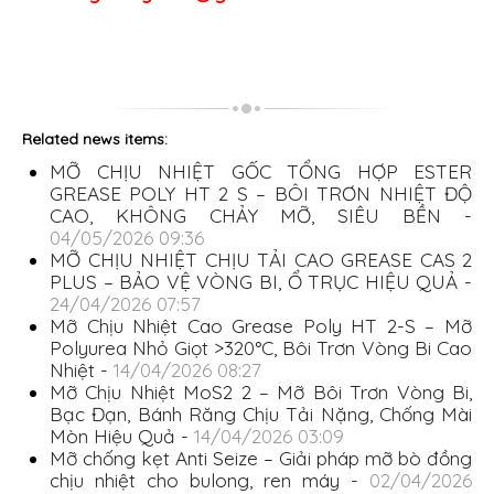
Related news items:
MỠ CHỊU NHIỆT GỐC TỔNG HỢP ESTER
GREASE POLY HT 2 S – BÔI TRƠN NHIỆT ĐỘ
CAO, KHÔNG CHẢY MỠ, SIÊU BỀN -
04/05/2026 09:36
MỠ CHỊU NHIỆT CHỊU TẢI CAO GREASE CAS 2
PLUS – BẢO VỆ VÒNG BI, Ổ TRỤC HIỆU QUẢ -
24/04/2026 07:57
Mỡ Chịu Nhiệt Cao Grease Poly HT 2-S – Mỡ
Polyurea Nhỏ Giọt >320°C, Bôi Trơn Vòng Bi Cao
Nhiệt -
14/04/2026 08:27
Mỡ Chịu Nhiệt MoS2 2 – Mỡ Bôi Trơn Vòng Bi,
Bạc Đạn, Bánh Răng Chịu Tải Nặng, Chống Mài
Mòn Hiệu Quả -
14/04/2026 03:09
Mỡ chống kẹt Anti Seize – Giải pháp mỡ bò đồng
chịu nhiệt cho bulong, ren máy -
02/04/2026