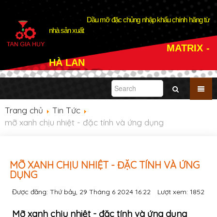
Dầu mỡ đặc chủng nhập khẩu chính hãng từ
nhà sản xuất
MATRIX -
HÀ LAN
Trang chủ
Tin Tức
mỡ xanh chịu nhiệt - đặc tính và ứng dụng
MỠ XANH CHỊU NHIỆT - ĐẶC TÍNH VÀ ỨNG
DỤNG
Được đăng: Thứ bảy, 29 Tháng 6 2024 16:22
Lượt xem:
1852
Mỡ xanh chịu nhiệt - đặc tính và ứng dụng