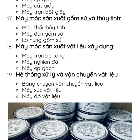
Máy cắt giấy
Máy trộn bột giấy
Máy móc sản xuất gốm sứ và thủy tinh
:
Máy thổi thủy tinh
Máy đùn gốm sứ
Lò nung gốm sứ
Máy móc sản xuất vật liệu xây dựng
:
Máy trộn bê tông
Máy nghiền đá
Máy ép gạch
Hệ thống xử lý và vận chuyển vật liệu
:
Băng chuyền vận chuyển vật liệu
Máy xúc vật liệu
Máy đổ vật liệu