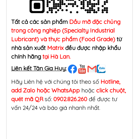
Tất cả các sản phẩm
Dầu mỡ đặc chủng
trong công nghiệp (Specialty Industrial
Lubricant) và thực phẩm (Food Grade)
từ
nhà sản xuất
Matrix
đều được nhập khẩu
chính hãng
tại Hà Lan.
Liên kết Tân Gia Huy:
Hãy Liên hệ với chúng tôi theo số
Hotline,
add Zalo hoặc WhatsApp
hoặc
click
chuột,
quét mã QR
số:
0902.826.260
để được tư
vấn 24/24 và báo giá nhanh nhất.