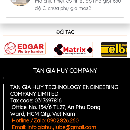
Mỡ chịu nhiệt có nhiệt độ nhỏ giọt 680
độ C, chứa phụ gia mos2
ĐỐI TÁC
TAN GIA HUY COMPANY
TAN GIA HUY TECHNOLOGY ENGINEERING
COMPANY LIMITED
Tax code: 0317697816
Office: No. 134/6 TL27, An Phu Dong
Ward, HCM
Cit
y, Viet Nam
Hotline /Zalo:
0902.826.260
Email:
info.giahuylube@gmail.com