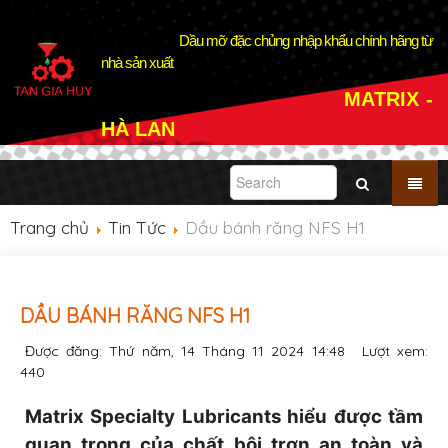
Dầu mỡ đặc chủng nhập khẩu chính hãng từ
nhà sản xuất
MATRIX -
HÀ LAN
Trang chủ
Tin Tức
Dầu bánh răng NFS H1
DẦU BÁNH RĂNG NFS H1
Được đăng: Thứ năm, 14 Tháng 11 2024 14:48
Lượt xem:
440
Matrix Specialty Lubricants hiểu được tầm
quan trọng của chất bôi trơn an toàn và