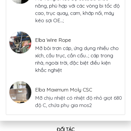
năng, phù hợp với các vòng bi tốc độ
cao, trục quay, cam, khớp nối, máy
kéo sợi OE...;
Elba Wire Rope
Mỡ bôi trơn cáp, ứng dụng nhiều cho
xích, cầu trục, cần cẩu…; cáp trong
nhà, ngoài trời, đặc biệt điều kiện
khắc nghiệt
Elba Maximum Moly CSC
Mỡ chịu nhiệt có nhiệt độ nhỏ giọt 680
độ C, chứa phụ gia mos2
ĐỐI TÁC