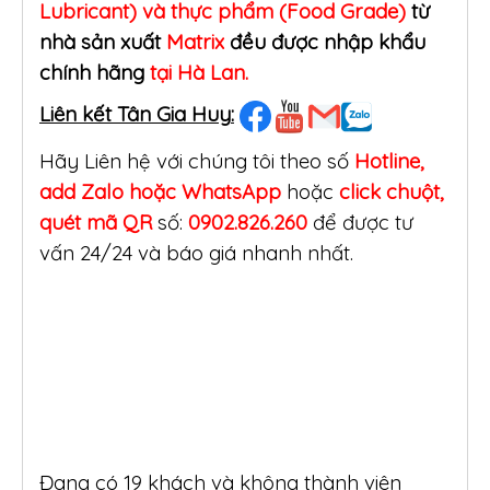
Lubricant) và thực phẩm (Food Grade)
từ
nhà sản xuất
Matrix
đều được nhập khẩu
chính hãng
tại Hà Lan.
Liên kết Tân Gia Huy:
Hãy Liên hệ với chúng tôi theo số
Hotline,
add Zalo hoặc WhatsApp
hoặc
click
chuột,
quét mã QR
số:
0902.826.260
để được tư
vấn 24/24 và báo giá nhanh nhất.
Đang có 19 khách và không thành viên