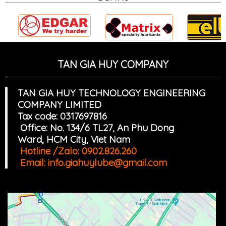
TAN GIA HUY COMPANY
TAN GIA HUY TECHNOLOGY ENGINEERING
COMPANY LIMITED
Tax code: 0317697816
Office: No. 134/6 TL27, An Phu Dong
Ward, HCM
Cit
y, Viet Nam
Hotline /Zalo:
0902.826.260
Email:
info.giahuylube@gmail.com