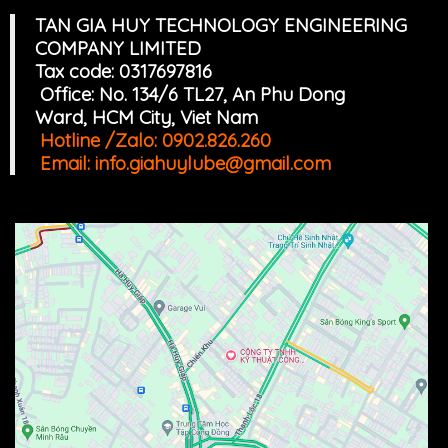
TAN GIA HUY TECHNOLOGY ENGINEERING
COMPANY LIMITED
Tax code: 0317697816
Office: No. 134/6 TL27, An Phu Dong
Ward, HCM
Cit
y, Viet Nam
Hotline /Zalo:
0902.826.260
Email:
info.giahuylube@gmail.com