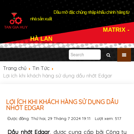
Dầu mỡ đặc chủng nhập khẩu chính hãng từ
nhà sản xuất
MATRIX -
HÀ LAN
Trang chủ
Tin Tức
Lợi ích khi khách hàng sử dụng dầu nhớt Edgar
LỢI ÍCH KHI KHÁCH HÀNG SỬ DỤNG DẦU
NHỚT EDGAR
Được đăng: Thứ hai, 29 Tháng 7 2024 19:11
Lượt xem:
517
Dầu nhớt Edgar
, được cung cấp bởi Công ty