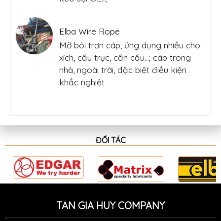
Mỡ bôi trơn cáp, ứng dụng nhiều cho
xích, cầu trục, cần cẩu…; cáp trong
nhà, ngoài trời, đặc biệt điều kiện
khắc nghiệt
Elba Maximum Moly CSC
Mỡ chịu nhiệt có nhiệt độ nhỏ giọt 680
độ C, chứa phụ gia mos2
ĐỐI TÁC
TAN GIA HUY COMPANY