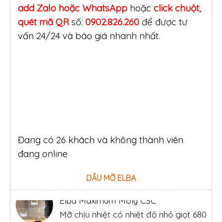
add Zalo hoặc WhatsApp
hoặc
click
chuột,
quét mã QR
số:
0902.826.260
để được tư
vấn 24/24 và báo giá nhanh nhất.
Đang có 26 khách và không thành viên
đang online
DẦU MỠ ELBA
Elba BC 2 S