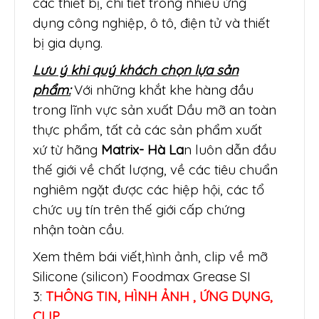
các thiết bị, chi tiết trong nhiều ứng
dụng công nghiệp, ô tô, điện tử và thiết
bị gia dụng.
Lưu ý khi quý khách chọn lựa sản
phẩm:
Với những khắt khe hàng đầu
trong lĩnh vực sản xuất Dầu mỡ an toàn
thực phẩm, tất cả các sản phẩm xuất
xứ từ hãng
Matrix- Hà La
n luôn dẫn đầu
thế giới về chất lượng, về các tiêu chuẩn
nghiêm ngặt được các hiệp hội, các tổ
chức uy tín trên thế giới cấp chứng
nhận toàn cầu.
Xem thêm bái viết,hình ảnh, clip về mỡ
Silicone (silicon) Foodmax Grease SI
3:
THÔNG TIN, HÌNH ẢNH , ỨNG DỤNG,
CLIP