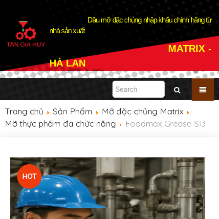
Dầu mỡ đặc chủng nhập khẩu chính hãng từ
nhà sản xuất
MATRIX -
HÀ LAN
Trang chủ
Sản Phẩm
Mỡ đặc chủng Matrix
Mỡ thực phẩm đa chức năng
Foodmax Grease SI3