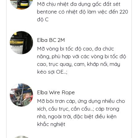
Elba HT2
Mỡ chịu nhiệt đa dụng gốc đất sét
bentone có nhiệt độ làm việc đến 220
độ C
Elba BC 2M
Mỡ vòng bi tốc độ cao, đa chức
năng, phù hợp với các vòng bi tốc độ
cao, trục quay, cam, khớp nối, máy
kéo sợi OE...;
Elba Wire Rope
Mỡ bôi trơn cáp, ứng dụng nhiều cho
xích, cầu trục, cần cẩu…; cáp trong
nhà, ngoài trời, đặc biệt điều kiện
khắc nghiệt