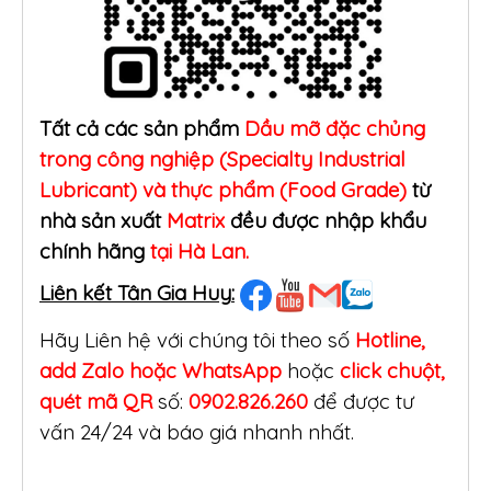
Tất cả các sản phẩm
Dầu mỡ đặc chủng
trong công nghiệp (Specialty Industrial
Lubricant) và thực phẩm (Food Grade)
từ
nhà sản xuất
Matrix
đều được nhập khẩu
chính hãng
tại Hà Lan.
Liên kết Tân Gia Huy:
Hãy Liên hệ với chúng tôi theo số
Hotline,
add Zalo hoặc WhatsApp
hoặc
click
chuột,
quét mã QR
số:
0902.826.260
để được tư
vấn 24/24 và báo giá nhanh nhất.