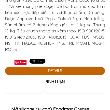
nhỏ giọt > 290 độ C. Tiêu chuẩn Rohs. Được tổ chức
TZW Germany phê duyệt để bôi trơn mà quá trình
tiếp xúc trực tiếp diễn ra với thực phẩm, đồ uống.
Được Approved bởi Pepsi Cola ở Nga. Màu trắng.
Sản phẩm có 2 dạng đóng gói: Lon 1 kg và Thùng
18 kg. Tiêu chuẩn thông tin kèm theo: ISO 9001:2015,
ISO 21469:2006, ISO 14001:2015, COA, TDS, MSDS,
NSF H1, HALAL, KOSHER, INS, FRE MOAH, MOSH,
ROHS
Save
DETAILS
BÌNH LUẬN
Mỡ silicone (silicon) Foodmax Grease