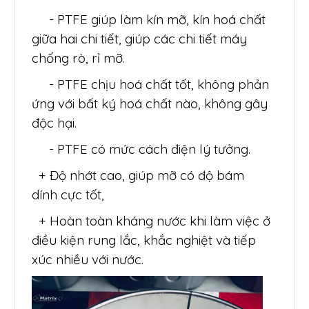
- PTFE giúp làm kín mỡ, kín hoá chất
giữa hai chi tiết, giúp các chi tiết máy
chống rò, rỉ mỡ.
- PTFE chịu hoá chất tốt, không phản
ứng với bất ký hoá chất nào, không gây
độc hại.
- PTFE có mức cách điện lý tưởng.
+ Độ nhớt cao, giúp mỡ có độ bám
dính cực tốt,
+ Hoàn toàn kháng nước khi làm việc ở
điều kiện rung lắc, khắc nghiệt và tiếp
xúc nhiều với nước.