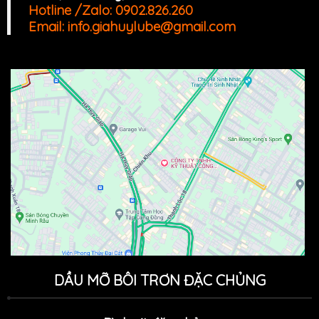
Ward, HCM
Cit
y, Viet Nam
Hotline /Zalo:
0902.826.260
Email:
info.giahuylube@gmail.com
DẦU MỠ BÔI TRƠN ĐẶC CHỦNG