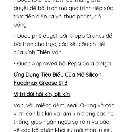
duyệt để bôi trơn mà quá trình tiếp xúc
trực tiếp diễn ra với thực phẩm, đồ
uống.
- Được phê duyệt bởi Krupp Cranes để
bôi trơn cho trục, các kết cấu chi tiết
của kính Thiên Văn.
- Được Approved bởi Pepsi Cola ở Nga.
Ứng Dụng Tiêu Biểu Của Mỡ Silicon
Foodmax Grease SI 3
Vị trí đòi hỏi kín, bịt kín:
Van, vòi, miếng đệm, seal, O-ring và các
vị trí cần bịt kín và làm kín trong các hệ
thống, giúp ngăn ngừa sự rò rỉ và bảo
vệ các bộ phận khỏi sự mài mòn, rỉ sét.