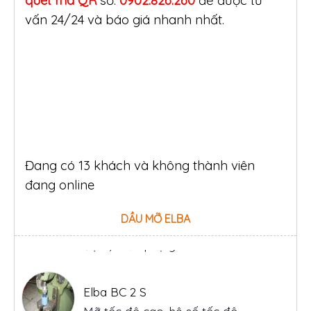
quét mã QR
số:
0902.826.260
để được tư
vấn 24/24 và báo giá nhanh nhất.
Đang có 13 khách và không thành viên
đang online
DẦU MỠ ELBA
Elba BC 2 S
Mỡ tốc độ cao, hệ số tốc độ
dn=1.000.000