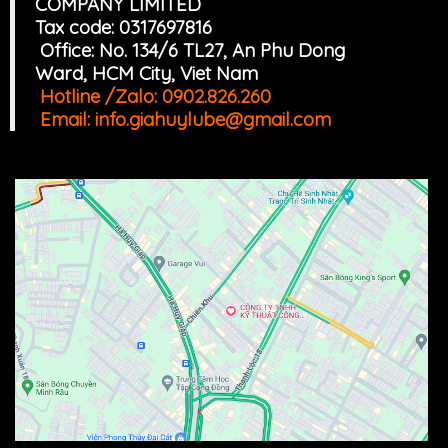
COMPANY LIMITED
Tax code: 0317697816
Office: No. 134/6 TL27, An Phu Dong
Ward, HCM
Cit
y, Viet Nam
Hotline /Zalo:
0902.826.260
Email:
info.giahuylube@gmail.com