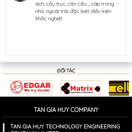
nhà, ngoài trời, đặc biệt điều kiện
khắc nghiệt
Elba Maximum Moly CSC
Mỡ chịu nhiệt có nhiệt độ nhỏ giọt 680
độ C, chứa phụ gia mos2
ĐỐI TÁC
TAN GIA HUY COMPANY
TAN GIA HUY TECHNOLOGY ENGINEERING