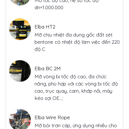
Elba HT2
Mỡ chịu nhiệt đa dụng gốc đất sét
bentone có nhiệt độ làm việc đến 220
độ C
Elba BC 2M
Mỡ vòng bi tốc độ cao, đa chức
năng, phù hợp với các vòng bi tốc độ
cao, trục quay, cam, khớp nối, máy
kéo sợi OE...;
Elba Wire Rope
Mỡ bôi trơn cáp, ứng dụng nhiều cho
xích, cầu trục, cần cẩu…; cáp trong