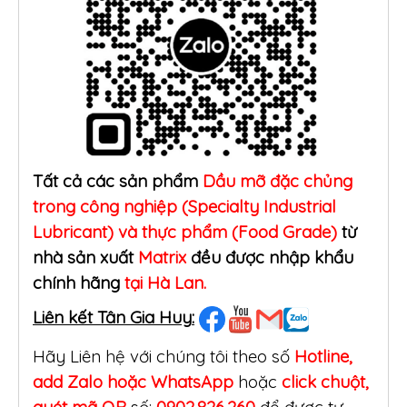
Tất cả các sản phẩm
Dầu mỡ đặc chủng
trong công nghiệp (Specialty Industrial
Lubricant) và thực phẩm (Food Grade)
từ
nhà sản xuất
Matrix
đều được nhập khẩu
chính hãng
tại Hà Lan.
Liên kết Tân Gia Huy:
Hãy Liên hệ với chúng tôi theo số
Hotline,
add Zalo hoặc WhatsApp
hoặc
click
chuột,