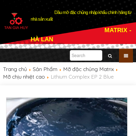
Dầu mỡ đặc chủng nhập khẩu chính hãng từ
nhà sản xuất
MATRIX -
HÀ LAN
Trang chủ
Sản Phẩm
Mỡ đặc chủng Matrix
Mỡ chịu nhiệt cao
Lithium Complex EP 2 Blue